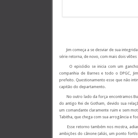
Jim começa a se desviar de sua integrida
série retorna, de novo, com mais dois vilõe
O episódio se inicia com um gancho d
companhia de Barnes e todo o DPGC, Jim 
prefeito. Questionamento esse que não inti
capitão do departamento.
No outro lado da força encontramos Butc
do antigo Rei de Gotham, devido sua rela
um comandante claramente ruim e sem moti
Tabitha, que chega com sua arrogância e fo
Esse retorno também nos mostra, adiant
ambições do cânone (aliás, um ponto fortí