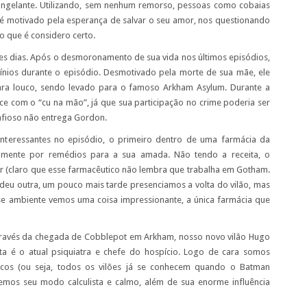
ngelante. Utilizando, sem nenhum remorso, pessoas como cobaias
 é motivado pela esperança de salvar o seu amor, nos questionando
do que é considero certo.
s dias. Após o desmoronamento de sua vida nos últimos episódios,
línios durante o episódio. Desmotivado pela morte de sua mãe, ele
ra louco, sendo levado para o famoso Arkham Asylum. Durante a
 com o “cu na mão”, já que sua participação no crime poderia ser
afioso não entrega Gordon.
eressantes no episódio, o primeiro dentro de uma farmácia da
amente por remédios para a sua amada. Não tendo a receita, o
r (claro que esse farmacêutico não lembra que trabalha em Gotham.
 deu outra, um pouco mais tarde presenciamos a volta do vilão, mas
se ambiente vemos uma coisa impressionante, a única farmácia que
avés da chegada de Cobblepot em Arkham, nosso novo vilão Hugo
a é o atual psiquiatra e chefe do hospício. Logo de cara somos
cos (ou seja, todos os vilões já se conhecem quando o Batman
emos seu modo calculista e calmo, além de sua enorme influência