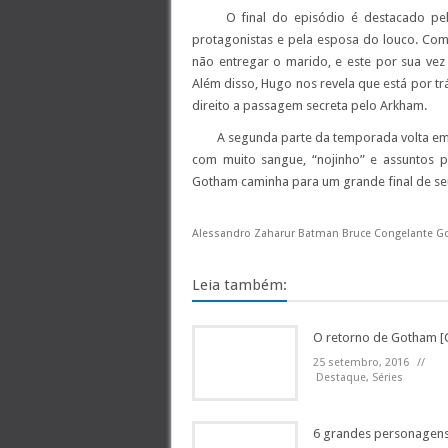
O final do episódio é destacado pelo 
protagonistas e pela esposa do louco. Co
não entregar o marido, e este por sua ve
Além disso, Hugo nos revela que está por t
direito a passagem secreta pelo Arkham.
A segunda parte da temporada volta em ri
com muito sangue, “nojinho” e assuntos pe
Gotham caminha para um grande final de s
Alessandro Zaharur Batman Bruce Congelante G
Leia também:
O retorno de Gotham [Cr
25 setembro, 2016
//
Destaque
, Séries
6 grandes personagen