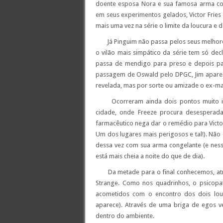
doente esposa Nora e sua famosa arma co
em seus experimentos gelados, Victor Fries
mais uma vez na série o limite da loucura e 
Já Pinguim não passa pelos seus melhore
o vilão mais simpático da série tem só dec
passa de mendigo para preso e depois pa
passagem de Oswald pelo DPGC, Jim aparece
revelada, mas por sorte ou amizade o ex-m
Ocorreram ainda dois pontos muito int
cidade, onde Freeze procura desesperad
farmacêutico nega dar o remédio para Victo
Um dos lugares mais perigosos e tal!). Não
dessa vez com sua arma congelante (e nes
está mais cheia a noite do que de dia).
Da metade para o final conhecemos, atr
Strange. Como nos quadrinhos, o psicopat
acometidos com o encontro dos dois lou
aparece). Através de uma briga de egos v
dentro do ambiente.