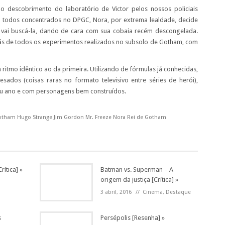
descobrimento do laboratório de Victor pelos nossos policiais
m todos concentrados no DPGC, Nora, por extrema lealdade, decide
z vai buscá-la, dando de cara com sua cobaia recém descongelada.
rás de todos os experimentos realizados no subsolo de Gotham, com
tmo idêntico ao da primeira. Utilizando de fórmulas já conhecidas,
sados (coisas raras no formato televisivo entre séries de herói),
eu ano e com personagens bem construídos.
otham Hugo Strange Jim Gordon Mr. Freeze Nora Rei de Gotham
ítica] »
Batman vs. Superman – A
origem da justiça [Crítica] »
3 abril, 2016
//
Cinema
,
Destaque
s
Persépolis [Resenha] »