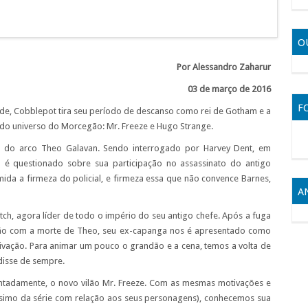
O
Por Alessandro Zaharur
03 de março de 2016
F
de, Cobblepot tira seu período de descanso como rei de Gotham e a
s do universo do Morcegão: Mr. Freeze e Hugo Strange.
o arco Theo Galavan. Sendo interrogado por Harvey Dent, em
é questionado sobre sua participação no assassinato do antigo
mida a firmeza do policial, e firmeza essa que não convence Barnes,
A
h, agora líder de todo o império do seu antigo chefe. Após a fuga
ção com a morte de Theo, seu ex-capanga nos é apresentado como
vação. Para animar um pouco o grandão e a cena, temos a volta de
disse de sempre.
adamente, o novo vilão Mr. Freeze. Com as mesmas motivações e
ssimo da série com relação aos seus personagens), conhecemos sua