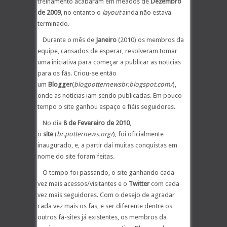
treinamento acabaram em meados de
Dezembro
de 2009
, no entanto o
layout
ainda não estava
terminado.
Durante o mês de
Janeiro
(2010)
os membros da
equipe, cansados de esperar, resolveram tomar
uma iniciativa para começar a publicar as noticias
para os fãs. Criou-se então
um
Blogger
(
blogpotternewsbr.blogspot.com/
),
onde as notícias iam sendo publicadas. Em pouco
tempo o site ganhou espaço e fiéis seguidores.
No dia
8 de Fevereiro de 2010
,
o
site
(
br.potternews.org/
), foi oficialmente
inaugurado, e, a partir daí muitas conquistas em
nome do site foram feitas.
O tempo foi passando, o site ganhando cada
vez mais acessos/visitantes e o
Twitter
com cada
vez mais seguidores. Com o desejo de agradar
cada vez mais os fãs, e ser diferente dentre os
outros fã-sites já existentes, os membros da