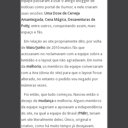
equipe passaram a usar o antigo Blogger de
notícias como portal de
humor
, e nele criaram
suas sessões:
Uma Dose de Cerveja
Amanteigada
,
Cena Mágica
,
Desaventuras de
Potty
, entre outros, conquistando assim, mais
espaço e fãs.
Em relação ao site propriamente dito, por volta
de
Maio/Junho
de 2010 muitos fãs que
acessavam-no reclamavam com a equipe sobre a
lentidão e o layout que não agradavam. Em nome
da
melhoria
, os membros da equipe conversaram
com a Ana (dona do site) para que o layout fosse
alterado, no entanto o pedido vou negado por
inúmeras vezes.
Foi então, que tudo começou. Nasceu então o
desejo de
mudança
e melhoria. Alguns membros
da equipe sugeriam e apoiavam a independência
do site, na qual a equipe do Brasil (
PNBr
), teriam
um site literalmente deles. Único, original e
criativo, como há muito tempo já desejavam.