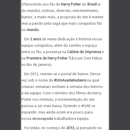
Oferecendo aos fãs de
Harry Potter
do
Brasil
(e
do mundo), notícias, diversão, entretenimento,
humor, e muito mais, a proposta do site é manter
viva a paixão pela saga que mais conquistou fãs
no
mundo
.
Em
2 anos
de muita dedicação e história nossa
equipe conquistou, além do carinho e espaço
entre os fãs, a presença na
Cabine de Imprensa
e
na
Premiere de Harry Potter 7.2
(com Tom Felton
no Rio de Janeiro).
Em 2012, reviveu-se o portal de humor. Dessa
vez sob o nome de
#UmAvadaKedavra
na qual
colunas semanais enchiam a semana dos leitores
e da equipe. Com o término dos filmes de Harry
Potter nos cinemas, a movimentação do site
passou a ser mais baixa, fazendo o #UAK se
expandir, mas ainda assim era pouco para
nossa
desocupada
trabalhadora equipe.
Foi então, no começo de
2013
, já pensando na