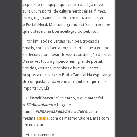
expansão da equipe que a ideia de algo novo
surgiu: um portal de cultura nerd: séries, filmes,
livros, HQs, Games e tudo o mais. Nascia então,
o
Portal iNerd.
Mais uma grande vitória da equipe
que obteve uma boa aceitação do público.
Por fim, após diversas reuniões, trocas de
emails, corujas, berradores e cartas que a equipe
se decidiu por inovar de vez a constituição do site.
Dessa vez tudo agrupado num grande portal:
noticias, colunas, resenhas e humor! E nesta
proposta que surge o
PortalCaneca
! Na esperança
de conquistar cada vez mais o público que mais
importa: VOCÊ!
O
PortalCaneca
reúne então, o que antes foi
o
SiteIncantatem
o blog de
humor
#UmAvadaKedavra
e o
iNerd
. Uma
mesma
equipe
, com os mesmo valores, mas com
um novo lar.
Atenciosamente,