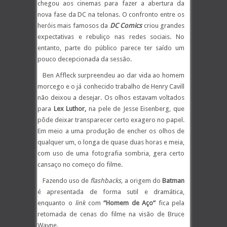
chegou aos cinemas para fazer a abertura da
nova fase da DC na telonas. O confronto entre os
heróis mais famosos da
DC Comics
criou grandes
expectativas e rebuliço nas redes sociais. No
entanto, parte do público parece ter saído um
pouco decepcionada da sessão.
Ben Affleck surpreendeu ao dar vida ao homem
morcego e o já conhecido trabalho de Henry Cavill
não deixou a desejar. Os olhos estavam voltados
para
Lex Luthor,
na pele de Jesse Eisenberg, que
pôde deixar transparecer certo exagero no papel.
Em meio a uma produção de encher os olhos de
qualquer um, o longa de quase duas horas e meia,
com uso de uma fotografia sombria, gera certo
cansaço no começo do filme.
Fazendo uso de
flashbacks,
a origem do
Batman
é apresentada de forma sutil e dramática,
enquanto o
link
com
“Homem de Aço“
fica pela
retomada de cenas do filme na visão de Bruce
Wayne.