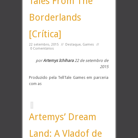
Tales From The
Borderlands
[Crítica]
22 setembro, 2015
//
Destaque
,
Games
//
0 Comentários
por
Artemys Ichihara
22 de setembro de
2015
Produzido pela TellTale Games em parceria
com as
Artemys’ Dream
Land: A Vladof de