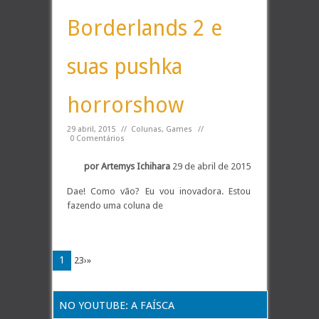
Borderlands 2 e
suas pushka
horrorshow
29 abril, 2015
//
Colunas
,
Games
//
0 Comentários
por Artemys Ichihara
29 de abril de 2015
Dae! Como vão? Eu vou inovadora. Estou
fazendo uma coluna de
1
23›»
NO YOUTUBE: A FAÍSCA