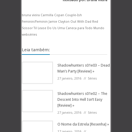
bruna vieira Carmilla Copan Couple-Ish
Feminin/Feminin Jamie Clayton Out With Dad Red
Scissor Til Lease Do Us Uma Caneca para Todo Mundo
webséries
Leia também:
Shadowhunters s01e03 – Dead
Man’s Party [Review] »
27 janeiro, 2016
//
Séries
Shadowhunters s01e02 – The
Descent Into Hell Isn’t Easy
[Review] »
27 janeiro, 2016
//
Séries
O Nome da Estrela [Resenha] »
17 janeiro, 2016
//