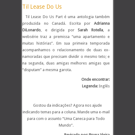
Til Lease Do Us
Til Lease Do Us Part é uma antologia também
produzida no Canadá. Escrita por
Adrianna
DiLonardo
, e dirigida por
Sarah Rotella
, a
websérie traz a premissa “uma apartamento e
muitas histórias”. Em sua primeira temporada
acompanhamos o relacionamento de duas ex-
namoradas que precisam dividir o mesmo teto; e
na segunda, duas amigas melhores amigas que
“disputam” a mesma garota.
Onde encontrar:
Legenda:
Inglês
.
Gostou da indicações? Agora nos ajude
indicando temas para a coluna. Mande uma e-mail
para
com o assunto “Uma Caneca para Todo
Mundo”.
Revisado por: Bruna Vieira