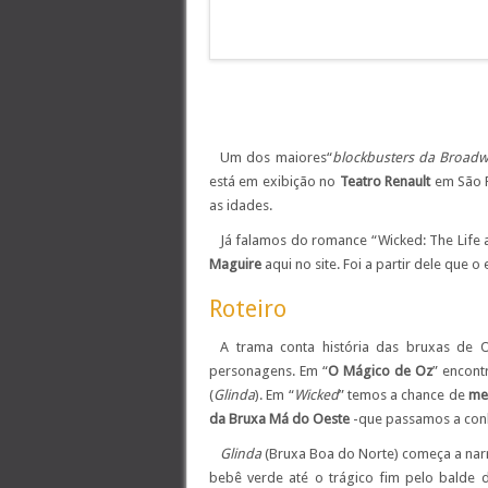
Um dos maiores“
blockbusters da Broad
está em exibição no
Teatro Renault
em São P
as idades.
Já falamos do romance “
Wicked: The Life
Maguire
aqui no site. Foi a partir dele que o
Roteiro
A trama conta história das bruxas de
personagens. Em “
O Mágico de Oz
” encon
(
Glinda
). Em “
Wicked
” temos a chance de
mer
da Bruxa Má do Oeste
-que passamos a co
Glinda
(Bruxa Boa do Norte) começa a narr
bebê verde até o trágico fim pelo balde