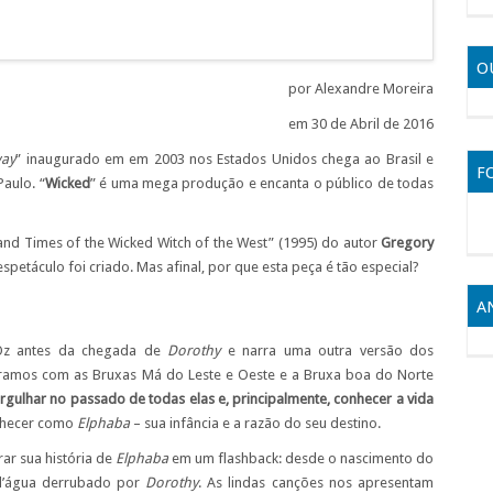
O
por Alexandre Moreira
em 30 de Abril de 2016
way
” inaugurado em em 2003 nos Estados Unidos chega ao Brasil e
F
aulo. “
Wicked
” é uma mega produção e encanta o público de todas
 and Times of the Wicked Witch of the West
” (1995) do autor
Gregory
 espetáculo foi criado. Mas afinal, por que esta peça é tão especial?
A
 Oz antes da chegada de
Dorothy
e narra uma outra versão dos
tramos com as Bruxas Má do Leste e Oeste e a Bruxa boa do Norte
gulhar no passado de todas elas e, principalmente, conhecer a vida
nhecer como
Elphaba
– sua infância e a razão do seu destino.
ar sua história de
Elphaba
em um flashback: desde o nascimento do
 d’água derrubado por
Dorothy
. As lindas canções nos apresentam