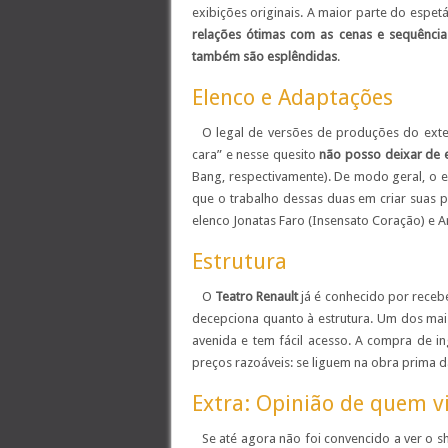
exibições originais. A maior parte do espe
relações ótimas com as cenas e sequências 
também são esplêndidas
.
Elenco e Adaptações
O legal de versões de produções do ext
cara” e nesse quesito
não posso deixar de e
Bang, respectivamente). De modo geral, o 
que o trabalho dessas duas em criar suas p
elenco Jonatas Faro (Insensato Coração) e A
Estrutura
O
Teatro Renault
já é conhecido por receb
decepciona quanto à estrutura. Um dos mais
avenida e tem fácil acesso. A compra de in
preços razoáveis: se liguem na obra prima 
Extra: Opinião de quem vi
Se até agora não foi convencido a ver o s