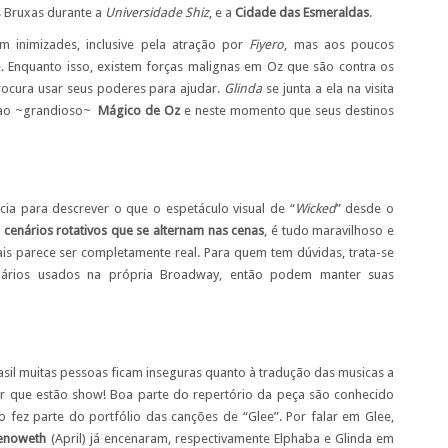
s Bruxas durante a
Universidade Shiz
, e a
Cidade das Esmeraldas
.
 inimizades, inclusive pela atração por
Fiyero
, mas aos poucos
. Enquanto isso, existem forças malignas em Oz que são contra os
rocura usar seus poderes para ajudar.
Glinda
se junta a ela na visita
 ao ~grandioso~
Mágico de Oz
e neste momento que seus destinos
a para descrever o que o espetáculo visual de “
Wicked
” desde o
cenários rotativos que se alternam nas cenas
, é tudo maravilhoso e
cais parece ser completamente real. Para quem tem dúvidas, trata-se
enários usados na própria Broadway, então podem manter suas
sil muitas pessoas ficam inseguras quanto à tradução das musicas a
iar que estão show! Boa parte do repertório da peça são conhecido
o fez parte do portfólio das canções de “Glee”. Por falar em Glee,
henoweth
(April) já encenaram, respectivamente Elphaba e Glinda em