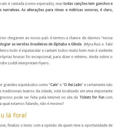
táculo é cantada (como esperado), mas
todas canções tem ganchos e
narrativas. As alterações para rimas e métricas sonoras, é claro,
erior chegarem ao nosso país é termos a chance de darmos “nossa
logiar as versões brasileiras de
Elphaba e Glinda
(Myra Ruiz e Fabi
elenco todo é espetacular e cantam todos muito bem mas é evidente
róprias bruxas foi excepcional, para dizer o mínimo. Ainda sobre o
ndre Loddi interpretam Fiyero.
er grandes espetáculos como “
Cats
” e “
O Rei Leão
” e certamente não
 tradicionais teatros da cidade, está localizado em uma importante
gressos pode ser feita pela internet no site da
Tickets for Fun
com
da qual estamos falando, não é mesmo?
u lá fora!
how, finalizo o texto com a opinião de quem teve a oportunidade de