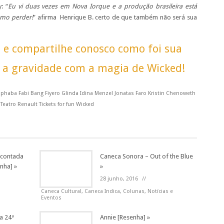
: “
Eu vi duas vezes em Nova Iorque e a produção brasileira está
omo perder!
” afirma Henrique B. certo de que também não será sua
o e compartilhe conosco como foi sua
r a gravidade com a magia de Wicked!
phaba Fabi Bang Fiyero Glinda Idina Menzel Jonatas Faro Kristin Chenoweth
eatro Renault Tickets for fun Wicked
o contada
Caneca Sonora – Out of the Blue
nha] »
»
28 junho, 2016
//
Caneca Cultural, Caneca Indica,
Colunas
,
Notícias e
Eventos
a 24ª
Annie [Resenha] »