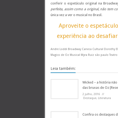
conferir o espetáculo original na Broadway
perfeita, assim como a original, não tem c
única vez a ver o musical no Brasil.
Aproveite o espetácul
experiência ao desafia
Andre Loddi Broadway Caneca Cultural Dorothy El
Magico de Oz Musical Myra Ruiz são paulo Teatro T
Leia também:
Wicked – a história nã
das bruxas de Oz [Rese
2 julho, 2016
//
Destaque
,
Literatura
Confira os destaques d