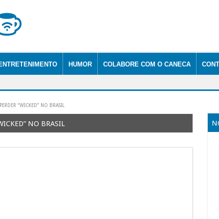
ENTRETENIMENTO
HUMOR
COLABORE COM O CANECA
CONT
PERDER “WICKED” NO BRASIL
N
WICKED” NO BRASIL