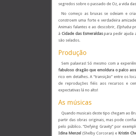
segredos sobre o passado de Oz, a vida da
No começo as bruxas se odeiam e criam
constroem uma forte e verdadeira amizade
Animais falantes e ao descobrir,
Elphaba
p
à
Cidade das Esmeraldas
para pedir ajuda
são selados.
Produção
Sem palavras! Só mesmo com a experiênci
fabuloso dragão que emoldura o palco aos 
rico em detalhes. A “transição” entre os lo
de reproduções fiéis aos recursos e c
expectativas lá no alto!
As músicas
Quando musicais deste tipo chegam ao Bra
partir das obras originais, mas pode conf
pelo público. “Defying Gravity” por exempl
Idina Menzel
(Shelby Corcoran) e
Kristin C